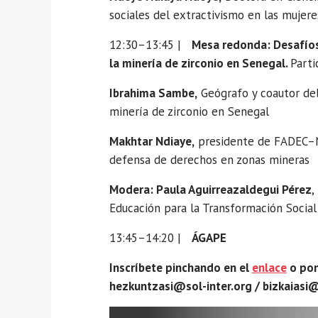
sociales del extractivismo en las mujere
12:30–13:45 |
Mesa redonda: Desafíos
la minería de zirconio en Senegal.
Parti
Ibrahima Sambe,
Geógrafo y coautor del
minería de zirconio en Senegal
Makhtar Ndiaye,
presidente de FADEC–No
defensa de derechos en zonas mineras
Modera: Paula Aguirreazaldegui Pérez
,
Educación para la Transformación Social
13:45–14:20 |
ÁGAPE
Inscríbete pinchando en el
enlace
o pon
hezkuntzasi@sol-inter.org / bizkaiasi