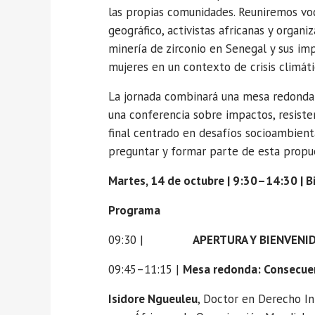
las propias comunidades. Reuniremos voc
geográfico, activistas africanas y organi
minería de zirconio en Senegal y sus im
mujeres en un contexto de crisis climát
La jornada combinará una mesa redonda i
una conferencia sobre impactos, resisten
final centrado en desafíos socioambienta
preguntar y formar parte de esta propu
Martes, 14 de octubre | 9:30–14:30 | Bi
Programa
09:30 |
APERTURA Y BIENVENI
09:45–11:15 |
Mesa redonda: Consecuenc
Isidore Ngueuleu
, Doctor en Derecho In