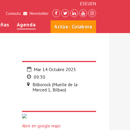
ES
EU
EN
Contacto
Newsletter
ñas
Agenda
Actúa - Colabora
Mar 14 Octubre 2025
09:30
Bilborock (Muelle de la
Merced 1, Bilbao)
Abrir en google maps