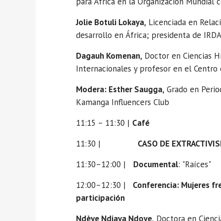
para África en la Organización Mundial c
Jolie Botuli Lokaya,
Licenciada en Relaci
desarrollo en África; presidenta de IRD
Dagauh Komenan,
Doctor en Ciencias Hi
Internacionales y profesor en el Centro 
Modera: Esther Saugga,
Grado en Perio
Kamanga Influencers Club
11:15 – 11:30 |
Café
11:30 |
CASO DE EXTRACTIVIS
11:30–12:00 |
Documental
: "Raíces"
12:00–12:30 |
Conferencia: Mujeres fre
participación
Ndèye Ndiaya Ndoye,
Doctora en Ciencia