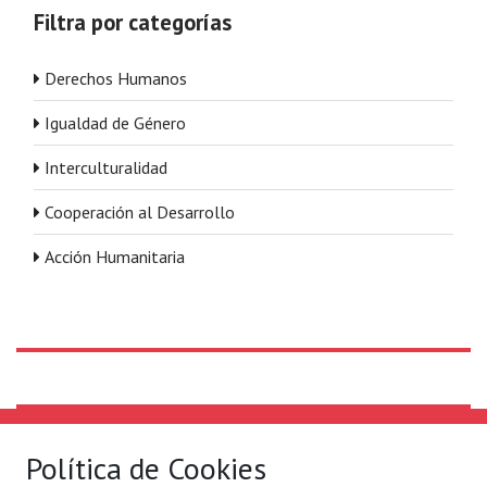
Filtra por categorías
Derechos Humanos
Igualdad de Género
Interculturalidad
Cooperación al Desarrollo
Acción Humanitaria
Solidaridad Internacional
Lo que hacemos
Política de Cookies
Quiénes somos
Por ejes de acción