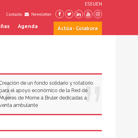
ES
EU
EN
Contacto
Newsletter
ñas
Agenda
Actúa - Colabora
Creación de un fondo solidario y rotatorio
para el apoyo económico de la Red de
Mujeres de Morne à Bruler dedicadas a
venta ambulante