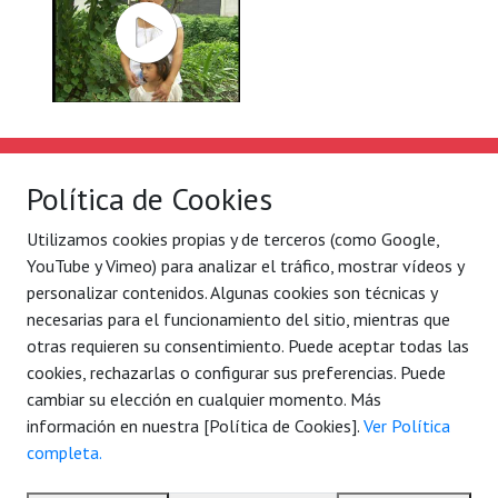
Solidaridad Internacional
Lo que hacemos
Política de Cookies
Quiénes somos
Por ejes de acción
Utilizamos cookies propias y de terceros (como Google,
Con quién
Blog
YouTube y Vimeo) para analizar el tráfico, mostrar vídeos y
Contacto
Agenda
personalizar contenidos. Algunas cookies son técnicas y
necesarias para el funcionamiento del sitio, mientras que
Legal
C/ Conde Mirasol 7 bajo.
otras requieren su consentimiento. Puede aceptar todas las
Aviso legal
48003 Bilbao - Bizkaia
cookies, rechazarlas o configurar sus preferencias. Puede
Política de privacidad
cambiar su elección en cualquier momento. Más
Tel. 944 792 258
información en nuestra [Política de Cookies].
Ver Política
(34) 7177 884 061 006
completa.
solidaridad@sol-inter.org