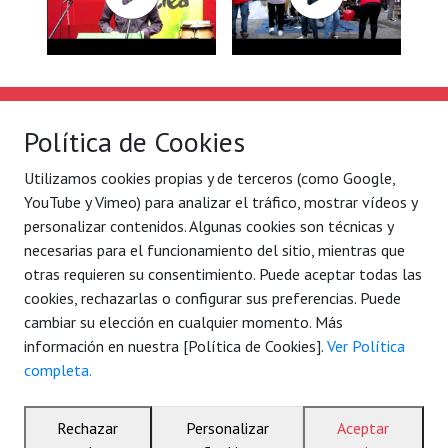
Solidaridad Internacional
Lo que hacemos
Política de Cookies
Quiénes somos
Por ejes de acción
Utilizamos cookies propias y de terceros (como Google,
Con quién
Blog
YouTube y Vimeo) para analizar el tráfico, mostrar vídeos y
Contacto
Agenda
personalizar contenidos. Algunas cookies son técnicas y
necesarias para el funcionamiento del sitio, mientras que
Legal
C/ Conde Mirasol 7 bajo.
otras requieren su consentimiento. Puede aceptar todas las
Aviso legal
48003 Bilbao - Bizkaia
cookies, rechazarlas o configurar sus preferencias. Puede
Política de privacidad
cambiar su elección en cualquier momento. Más
Tel. 944 792 258
información en nuestra [Política de Cookies].
Ver Política
(34) 7177 884 061 006
completa.
solidaridad@sol-inter.org
Rechazar
Personalizar
Aceptar
© 2026 Solidaridad Internacional – Nazioarteko Elkartasuna