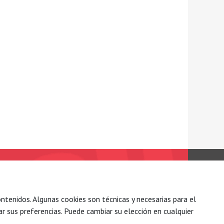
C/ Conde Mirasol 7 bajo.
48003 Bilbao - Bizkaia
ntenidos. Algunas cookies son técnicas y necesarias para el
Tel. 944 792 258
r sus preferencias. Puede cambiar su elección en cualquier
(34) 7177 884 061 006