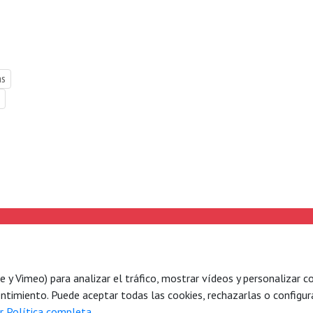
as
e hacemos
Legal
es de acción
Aviso legal
Política de privacidad
y Vimeo) para analizar el tráfico, mostrar vídeos y personalizar co
a
ntimiento. Puede aceptar todas las cookies, rechazarlas o configura
r Política completa.