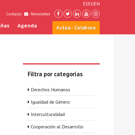
ES
EU
EN
Contacto
Newsletter
ñas
Agenda
Actúa - Colabora
Filtra por categorías
Derechos Humanos
Igualdad de Género
Interculturalidad
Cooperación al Desarrollo