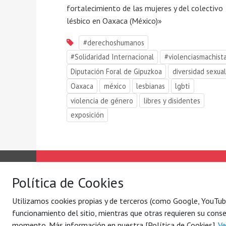
fortalecimiento de las mujeres y del colectivo
lésbico en Oaxaca (México)»
#derechoshumanos
#Solidaridad Internacional
#violenciasmachist
Diputación Foral de Gipuzkoa
diversidad sexual
Oaxaca
méxico
lesbianas
lgbti
violencia de género
libres y disidentes
exposición
Solidaridad Internacional
Lo qu
Política de Cookies
Quiénes somos
Por ej
Con quién
Blog
Utilizamos cookies propias y de terceros (como Google, YouTube 
Contacto
Agend
funcionamiento del sitio, mientras que otras requieren su conse
momento. Más información en nuestra [Política de Cookies].
Ve