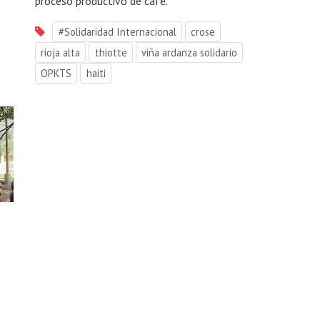
proceso productivo de café.
#Solidaridad Internacional
crose
rioja alta
thiotte
viña ardanza solidario
OPKTS
haiti