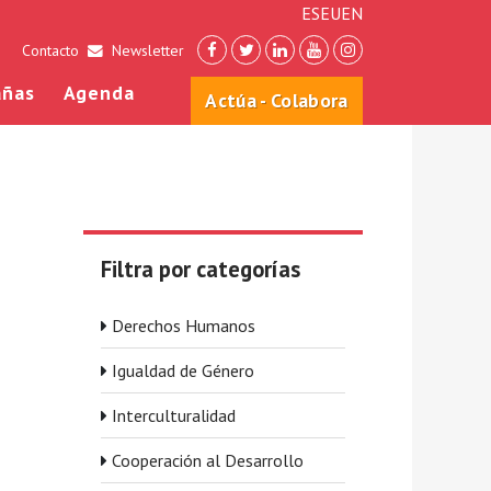
ES
EU
EN
Contacto
Newsletter
ñas
Agenda
Actúa - Colabora
Filtra por categorías
Derechos Humanos
Igualdad de Género
Interculturalidad
Cooperación al Desarrollo