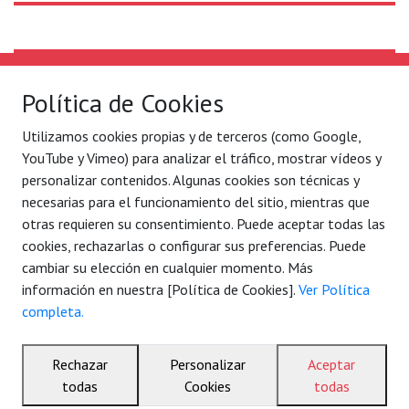
Solidaridad Internacional
Lo que hacemos
Política de Cookies
Quiénes somos
Por ejes de acción
Utilizamos cookies propias y de terceros (como Google,
Con quién
Blog
YouTube y Vimeo) para analizar el tráfico, mostrar vídeos y
Contacto
Agenda
personalizar contenidos. Algunas cookies son técnicas y
necesarias para el funcionamiento del sitio, mientras que
Legal
C/ Conde Mirasol 7 bajo.
otras requieren su consentimiento. Puede aceptar todas las
Aviso legal
48003 Bilbao - Bizkaia
cookies, rechazarlas o configurar sus preferencias. Puede
Política de privacidad
cambiar su elección en cualquier momento. Más
Tel. 944 792 258
información en nuestra [Política de Cookies].
Ver Política
(34) 7177 884 061 006
completa.
solidaridad@sol-inter.org
Rechazar
Personalizar
Aceptar
© 2026 Solidaridad Internacional – Nazioarteko Elkartasuna
todas
Cookies
todas