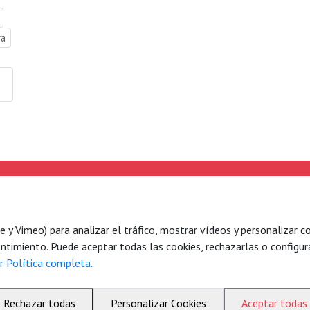
va
e hacemos
Legal
es de acción
Aviso legal
Política de privacidad
y Vimeo) para analizar el tráfico, mostrar vídeos y personalizar co
a
ntimiento. Puede aceptar todas las cookies, rechazarlas o configura
r Política completa.
kartasuna
Rechazar todas
Personalizar Cookies
Aceptar todas