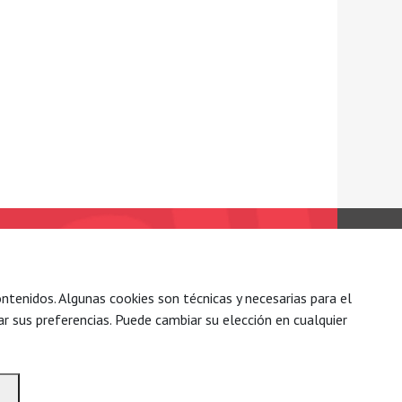
C/ Conde Mirasol 7 bajo.
48003 Bilbao - Bizkaia
ntenidos. Algunas cookies son técnicas y necesarias para el
Tel. 944 792 258
r sus preferencias. Puede cambiar su elección en cualquier
(34) 7177 884 061 006
solidaridad@sol-inter.org