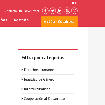
ES
EU
EN
Contacto
Newsletter
ñas
Agenda
Actúa - Colabora
Filtra por categorías
Derechos Humanos
Igualdad de Género
Interculturalidad
Cooperación al Desarrollo