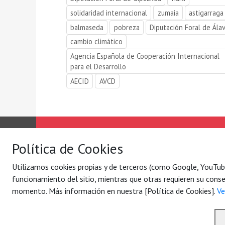
solidaridad internacional
zumaia
astigarraga
balmaseda
pobreza
Diputación Foral de Ála
cambio climático
Agencia Española de Cooperación Internacional
para el Desarrollo
AECID
AVCD
Solidaridad Internacional
Lo qu
Política de Cookies
Quiénes somos
Por ej
Con quién
Blog
Utilizamos cookies propias y de terceros (como Google, YouTube 
Contacto
Agend
funcionamiento del sitio, mientras que otras requieren su conse
momento. Más información en nuestra [Política de Cookies].
Ve
© 2026 Solidaridad Internacional – Nazioarteko El