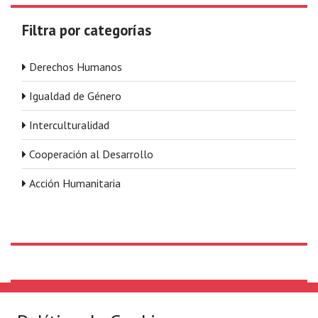
Filtra por categorías
Derechos Humanos
Igualdad de Género
Interculturalidad
Cooperación al Desarrollo
Acción Humanitaria
Solidaridad Internacional
Lo que hacemos