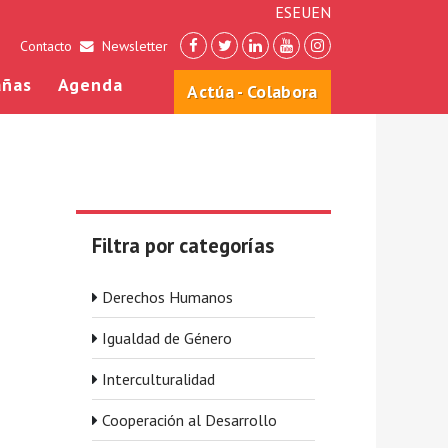
ES
EU
EN
Contacto
Newsletter
ñas
Agenda
Actúa - Colabora
Filtra por categorías
Derechos Humanos
Igualdad de Género
Interculturalidad
Cooperación al Desarrollo