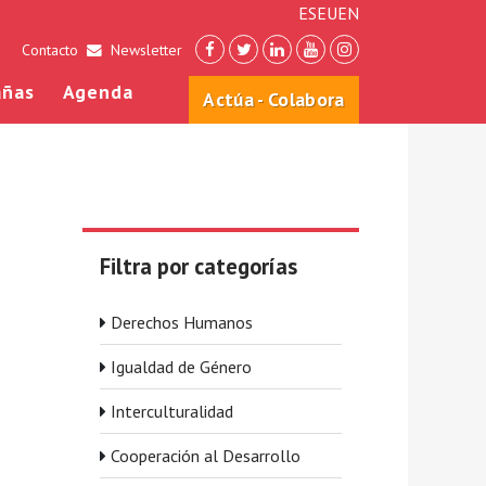
ES
EU
EN
Contacto
Newsletter
ñas
Agenda
Actúa - Colabora
Filtra por categorías
Derechos Humanos
Igualdad de Género
Interculturalidad
Cooperación al Desarrollo