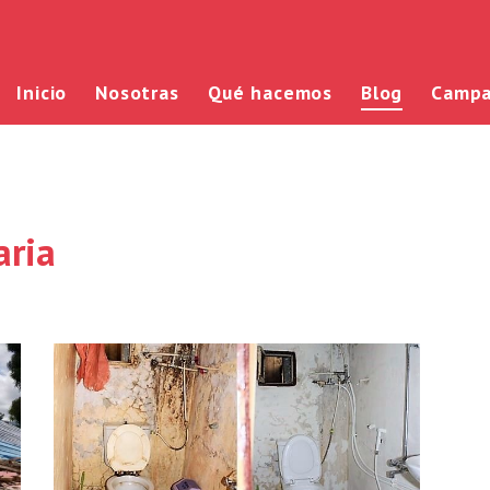
Inicio
Nosotras
Qué hacemos
Blog
Campa
aria