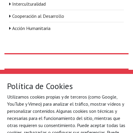
Interculturalidad
Cooperación al Desarrollo
Acción Humanitaria
Solidaridad Internacional
Lo que hacemos
Política de Cookies
Quiénes somos
Por ejes de acción
Utilizamos cookies propias y de terceros (como Google,
Con quién
Blog
YouTube y Vimeo) para analizar el tráfico, mostrar vídeos y
Contacto
Agenda
personalizar contenidos. Algunas cookies son técnicas y
necesarias para el funcionamiento del sitio, mientras que
Legal
C/ Conde Mirasol 7 bajo.
otras requieren su consentimiento. Puede aceptar todas las
Aviso legal
48003 Bilbao - Bizkaia
cookies, rechazarlas o configurar sus preferencias. Puede