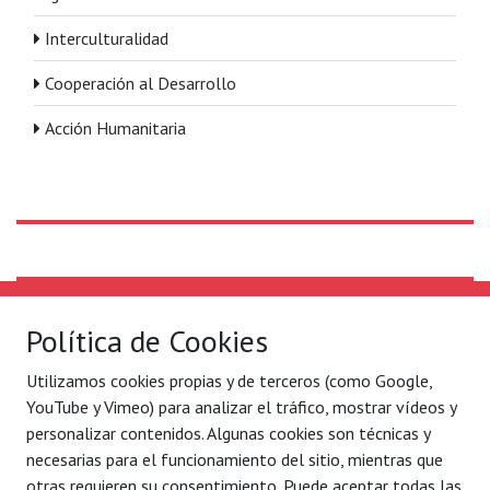
Interculturalidad
Cooperación al Desarrollo
Acción Humanitaria
Solidaridad Internacional
Lo que hacemos
Política de Cookies
Quiénes somos
Por ejes de acción
Utilizamos cookies propias y de terceros (como Google,
Con quién
Blog
YouTube y Vimeo) para analizar el tráfico, mostrar vídeos y
Contacto
Agenda
personalizar contenidos. Algunas cookies son técnicas y
necesarias para el funcionamiento del sitio, mientras que
Legal
C/ Conde Mirasol 7 bajo.
otras requieren su consentimiento. Puede aceptar todas las