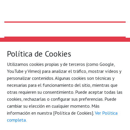
Solidaridad Internacional
Lo que hacemos
Política de Cookies
Quiénes somos
Por ejes de acción
Utilizamos cookies propias y de terceros (como Google,
Con quién
Blog
YouTube y Vimeo) para analizar el tráfico, mostrar vídeos y
Contacto
Agenda
personalizar contenidos. Algunas cookies son técnicas y
necesarias para el funcionamiento del sitio, mientras que
Legal
C/ Conde Mirasol 7 bajo.
otras requieren su consentimiento. Puede aceptar todas las
Aviso legal
48003 Bilbao - Bizkaia
cookies, rechazarlas o configurar sus preferencias. Puede
Política de privacidad
cambiar su elección en cualquier momento. Más
Tel. 944 792 258
información en nuestra [Política de Cookies].
Ver Política
(34) 7177 884 061 006
completa.
solidaridad@sol-inter.org