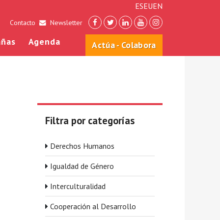
ES
EU
EN
Contacto
Newsletter
ñas
Agenda
Actúa - Colabora
Filtra por categorías
Derechos Humanos
Igualdad de Género
Interculturalidad
Cooperación al Desarrollo