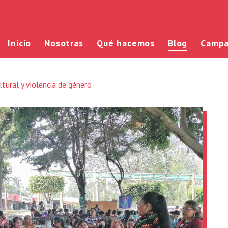
Inicio
Nosotras
Qué hacemos
Blog
Campa
tural y violencia de género