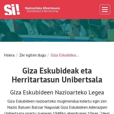
Hsiera
Zer egiten dugu
Giza Eskubideak eta Herritartasun Unibertsala
Giza Eskubideak eta
Herritartasun Unibertsala
Giza Eskubideen Nazioarteko Legea
Giza Eskubideen nazioarteko mugimendua indartu egin zen
Nazio Batuen Batzar Nagusiak Giza Eskubideen Adierazpen
Unibertsala onartu zuenean 1948ko abenduaren 10ean. “Ideal