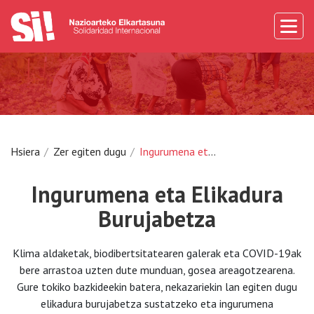
Hsiera
Zer egiten dugu
Ingurumena eta Elikadura Burujabetza
Ingurumena eta Elikadura
Burujabetza
Klima aldaketak, biodibertsitatearen galerak eta COVID-19ak
bere arrastoa uzten dute munduan, gosea areagotzearena.
Gure tokiko bazkideekin batera, nekazariekin lan egiten dugu
elikadura burujabetza sustatzeko eta ingurumena